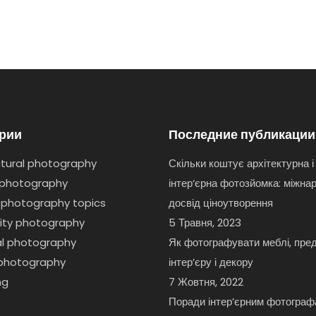
ории
Последние публикации
ctural photography
Скільки коштує архітектурна і
t photography
інтер‘єрна фотозйомка: міжна
 photography topics
досвід ціноутворення
lity photography
5 Травня, 2023
ial photography
Як фотографувати меблі, пре
r photography
інтер’єру і декору
ng
7 Жовтня, 2022
Поради інтер’єрним фотогра