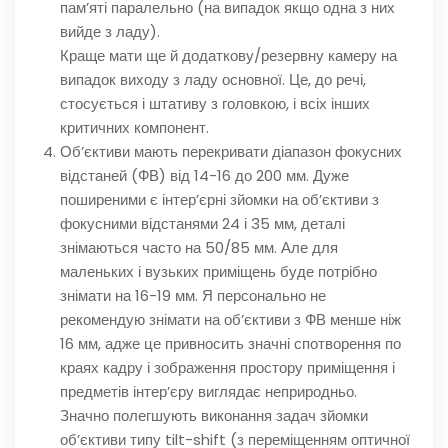
пам’яті паралельно (на випадок якщо одна з них
вийде з ладу).
Краще мати ще й додаткову/резервну камеру на
випадок виходу з ладу основної. Це, до речі,
стосується і штативу з головкою, і всіх інших
критичних компонент.
Об’єктиви мають перекривати діапазон фокусних
відстаней (ФВ) від 14-16 до 200 мм. Дуже
поширеними є інтер’єрні зйомки на об’єктиви з
фокусними відстанями 24 і 35 мм, деталі
знімаються часто на 50/85 мм. Але для
маленьких і вузьких приміщень буде потрібно
знімати на 16-19 мм. Я персонально не
рекомендую знімати на об’єктиви з ФВ менше ніж
16 мм, адже це привносить значні спотворення по
краях кадру і зображення простору приміщення і
предметів інтер’єру виглядає неприродньо.
Значно полегшують виконання задач зйомки
об’єктиви типу tilt-shift (з переміщенням оптичної