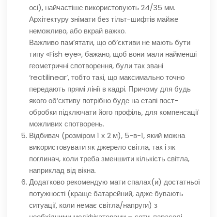
осі), найчастіше використовують 24/35 мм.
Архітектуру знімати без тільт-шифтів майже
неможливо, або вкрай важко.
Важливо пам’ятати, що об’єктиви не мають бути
типу «Fish eye», бажано, щоб вони мали найменші
геометричні спотворення, були так звані
‘rectilinear’, тобто такі, що максимально точно
передають прямі лінії в кадрі. Причому для будь
якого об’єктиву потрібно буде на етапі пост-
обробки підключати його профіль, для компенсації
можливих спотворень.
Відбивач (розміром 1 х 2 м), 5-в-1, який можна
використовувати як джерело світла, так і як
поглинач, коли треба зменшити кількість світла,
наприклад від вікна.
Додатково рекомендую мати спалах(и) достатньої
потужності (краще батарейний, адже бувають
ситуації, коли немає світла/напруги) з
необхідними модіфікаторами – соти, парасолі,