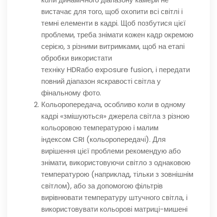
вистачає для того, щоб охопити всі світлі і
темні елементи в кадрі. Щоб позбутися цієї
проблеми, треба знімати кожен кадр окремою
серією, з різними витримками, щоб на етапі
обробки використати
техніку HDRабо exposure fusion, і передати
повний діапазон яскравості світла у
фінальному фото.
Кольоропередача, особливо коли в одному
кадрі «змішуються» джерела світла з різною
кольоровою температурою і малим
індексом CRI (кольоропередачі). Для
вирішення цієї проблеми рекомендую або
знімати, використовуючи світло з однаковою
температурою (наприклад, тільки з зовнішнім
світлом), або за допомогою фільтрів
вирівнювати температуру штучного світла, і
використовувати кольорові матриці-мишені