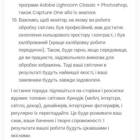
програми Adobe Lighroom Classic + Photoshop,
також Capture One або їх аналоги.
Важливо, щоб монітор, на якому ви робите
обробку світлин, був професійний, мав достатнє
охоплення кольорового простору і контраст, і був
калібрований (краще калібровку робити
періодично). Також, буде гарно, якщо середовище,
де ви працюєте, задовольняло вимогам для
обробки зображень. Тоді ваші світлини в
результаті будуть найвищої якості, і ваші
замовники будуть завжди задоволені.
І остання порада: підпишіться на сторінки і розсилки
відомих топових світових брендів (меблі, інтер’єри,
світло, декор), дизайнерів, інтер’єрних фотографів, і
регулярно їх перегладайте. Це буде розвивати ваш
смак, ваше бачення і творчі спроможності. І
результати вашої роботи будуть цікавішими і
якісними.