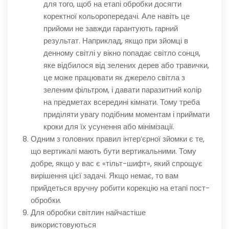
для того, щоб на етапі обробки досягти
коректної кольоропередачі. Але навіть це
прийоми не завжди гарантують гарний
результат. Наприклад, якщо при зйомці в
денному світлі у вікно попадає світло сонця,
яке відбилося від зелених дерев або травички,
це може працювати як джерело світла з
зеленим фільтром, і давати паразитний колір
на предметах всередині кімнати. Тому треба
приділяти увагу подібним моментам і приймати
кроки для їх усунення або мінімізації.
Одним з головних правил інтер’єрної зйомки є те,
що вертикалі мають бути вертикальними. Тому
добре, якщо у вас є «тільт-шифт», який спрощує
вирішення цієї задачі. Якщо немає, то вам
прийдеться вручну робити корекцію на етапі пост-
обробки.
Для обробки світлин найчастіше
використовуються