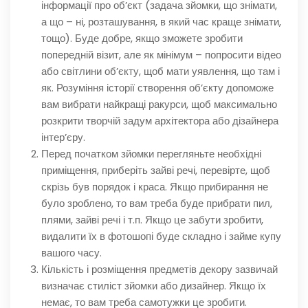
інформації про об’єкт (задача зйомки, що знімати,
а що – ні, розташування, в який час краще знімати,
тощо). Буде добре, якщо зможете зробити
попередній візит, але як мінімум – попросити відео
або світлини об’єкту, щоб мати уявлення, що там і
як. Розуміння історії створення об’єкту допоможе
вам вибрати найкращі ракурси, щоб максимально
розкрити творчій задум архітектора або дізайнера
інтер’єру.
Перед початком зйомки перегляньте необхідні
приміщення, приберіть зайві речі, перевірте, щоб
скрізь був порядок і краса. Якщо прибирання не
було зроблено, то вам треба буде прибрати пил,
плями, зайві речі і т.п. Якщо це забути зробити,
видалити їх в фотошопі буде складно і займе купу
вашого часу.
Кількість і розміщення предметів декору зазвичай
визначає стиліст зйомки або дизайнер. Якщо їх
немає, то вам треба самотужки це зробити.