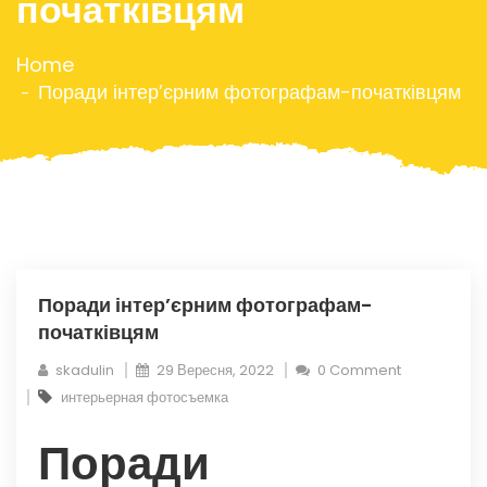
початківцям
Home
Поради інтер’єрним фотографам-початківцям
Поради інтер’єрним фотографам-
початківцям
skadulin
29 Вересня, 2022
0 Comment
интерьерная фотосъемка
Поради