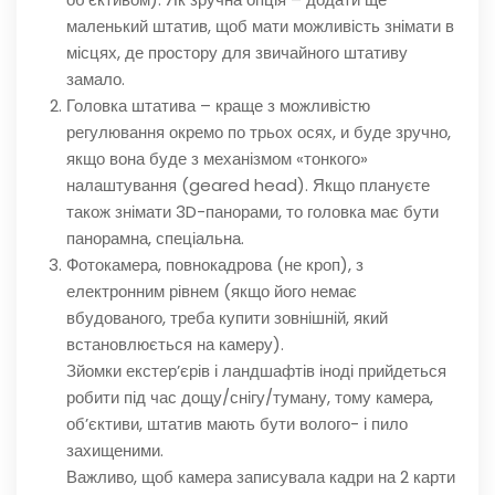
маленький штатив, щоб мати можливість знімати в
місцях, де простору для звичайного штативу
замало.
Головка штатива – краще з можливістю
регулювання окремо по трьох осях, и буде зручно,
якщо вона буде з механізмом «тонкого»
налаштування (geared head). Якщо плануєте
також знімати 3D-панорами, то головка має бути
панорамна, спеціальна.
Фотокамера, повнокадрова (не кроп), з
електронним рівнем (якщо його немає
вбудованого, треба купити зовнішній, який
встановлюється на камеру).
Зйомки екстер’єрів і ландшафтів іноді прийдеться
робити під час дощу/снігу/туману, тому камера,
об’єктиви, штатив мають бути волого- і пило
захищеними.
Важливо, щоб камера записувала кадри на 2 карти