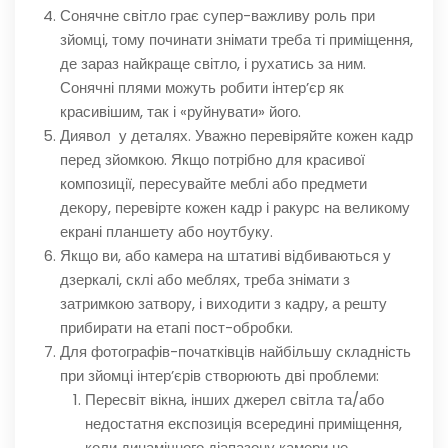
Сонячне світло грає супер-важливу роль при
зйомці, тому починати знімати треба ті приміщення,
де зараз найкраще світло, і рухатись за ним.
Сонячні плями можуть робити інтер’єр як
красивішим, так і «руйнувати» його.
Диявол ­ у деталях. Уважно перевіряйте кожен кадр
перед зйомкою. Якщо потрібно для красивої
композиції, пересувайте меблі або предмети
декору, перевірте кожен кадр і ракурс на великому
екрані планшету або ноутбуку.
Якщо ви, або камера на штативі відбиваються у
дзеркалі, склі або меблях, треба знімати з
затримкою затвору, і виходити з кадру, а решту
прибирати на етапі пост-обробки.
Для фотографів-початківців найбільшу складність
при зйомці інтер’єрів створюють дві проблеми:
Пересвіт вікна, інших джерел світла та/або
недостатня експозиція всередині приміщення,
коли динамічного діапазону камери не