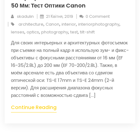
50 Мм: Тест Оптики Canon
skadulin
21 Квітня, 2019
0 Comment
,
,
,
,
architecture
Canon
interior
interiorphotography
,
,
,
,
lenses
optics
photography
test
tilt-shift
Для своих интерьерных и архитектурных фотосъемок
при съемке на полный кадр я использую зум- и фикс-
объективы с фокусными расстояниями от 16 мм (EF
16-35/2.8L) до 200 мм (EF 70-200/2.8L). Также, в
моём арсенале есть два объектива со сдвигом
оптической оси: TS-E 17mm и TS-E 24mm (2-й
версии). Для расширения диапазона фокусных
расстояний с возможностью сдвига […]
Continue Reading