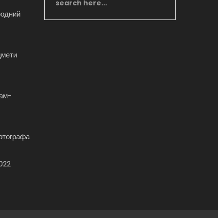
родний
дмети
фам-
отографа
2022