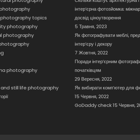
ctural photography
Скільки коштує архітектурна і
t photography
інтер‘єрна фотозйомка: міжна
 photography topics
досвід ціноутворення
lity photography
5 Травня, 2023
ial photography
Як фотографувати меблі, пре
r photography
інтер’єру і декору
ng
7 Жовтня, 2022
Поради інтер’єрним фотогра
ma photography
початківцям
29 Вересня, 2022
and still life photography
Як вибирати комп’ютер для ф
орії
15 Червня, 2022
GoDaddy check
15 Червня, 